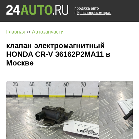
продажа авто
в
Красноярском крае
»
Главная
Автозапчасти
клапан электромагнитный
HONDA CR-V 36162P2MA11 в
Москве