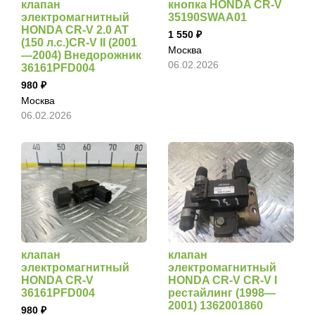
клапан
кнопка HONDA CR-V
электромагнитный
35190SWAA01
HONDA CR-V 2.0 AT
1 550
(150 л.с.)CR-V II (2001
Москва
—2004) Внедорожник
06.02.2026
36161PFD004
980
Москва
06.02.2026
клапан
клапан
электромагнитный
электромагнитный
HONDA CR-V
HONDA CR-V CR-V I
36161PFD004
рестайлинг (1998—
2001) 1362001860
980