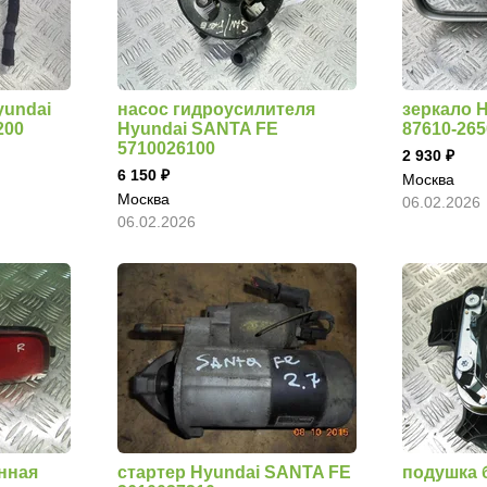
yundai
насос гидроусилителя
зеркало 
200
Hyundai SANTA FE
87610-26
5710026100
2 930
6 150
Москва
Москва
06.02.2026
06.02.2026
нная
стартер Hyundai SANTA FE
подушка 