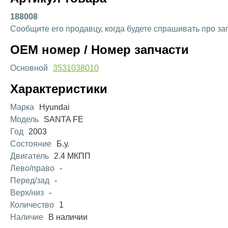
188008
Сообщите его продавцу, когда будете спрашивать про за
OEM номер / Номер запчасти
Основной
3531038010
Характеристики
Марка
Hyundai
Модель
SANTA FE
Год
2003
Состояние
Б.у.
Двигатель
2.4 МКПП
Лево/право
-
Перед/зад
-
Верх/низ
-
Количество
1
Наличие
В наличии