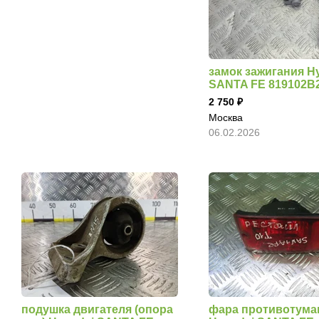
замок зажигания H
SANTA FE 819102B
2 750
Москва
06.02.2026
подушка двигателя (опора
фара противотума