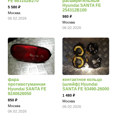
FE 663102B270
расширительный
Hyundai SANTA FE
5 580
254312B100
Москва
980
06.02.2026
Москва
06.02.2026
фара
контактное кольцо
противотуманная
(шлейф) Hyundai
Hyundai SANTA FE
SANTA FE 93490-26000
9240626050
1 480
850
Москва
Москва
06.02.2026
06.02.2026