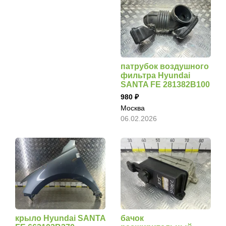
патрубок воздушного
фильтра Hyundai
SANTA FE 281382B100
980
Москва
06.02.2026
крыло Hyundai SANTA
бачок