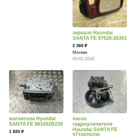
зеркало Hyundai
SANTA FE 87620-26301
2 360
Москва
06.02.2026
магнитола Hyundai
насос
SANTA FE 961002B220
гидроусилителя
Hyundai SANTA FE
1 920
5710026200