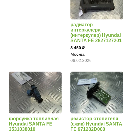
радиатор
интеркулера
(интеркулер) Hyundai
SANTA FE 2827127201
8 450
Москва
06.02.2026
форсунка топливная
резистор отопителя
Hyundai SANTA FE
(ежик) Hyundai SANTA
3531038010
FE 971282D000