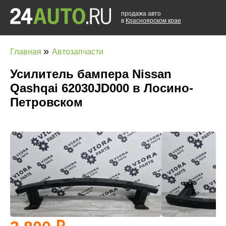
продажа авто
в
Красноярском крае
»
Главная
Автозапчасти
Усилитель бампера Nissan
Qashqai 62030JD000 в Лосино-
Петровском