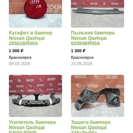
Катафот в бампер
Пыльник бампера
Nissan Qashqai
Nissan Qashqai
26561BR00A
62084BR00A
1 000
1 300
Красноярск
Красноярск
09.02.2026
23.05.2026
Усилитель бампера
Защита бампера
Nissan Qashqai
Nissan Qashqai
62030JD000
748a3br00a