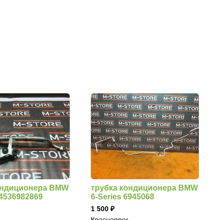
ондиционера BMW
трубка кондиционера BMW
64536982869
6-Series 6945068
1 500
Красноярск