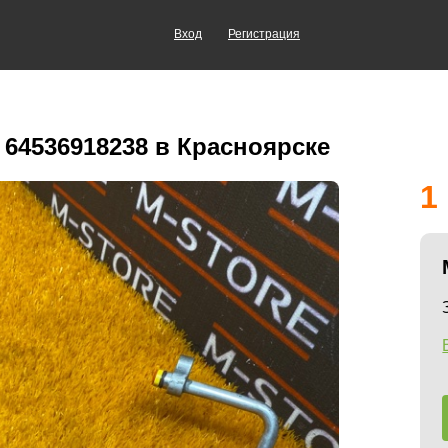
Вход
Регистрация
 64536918238 в Красноярске
1