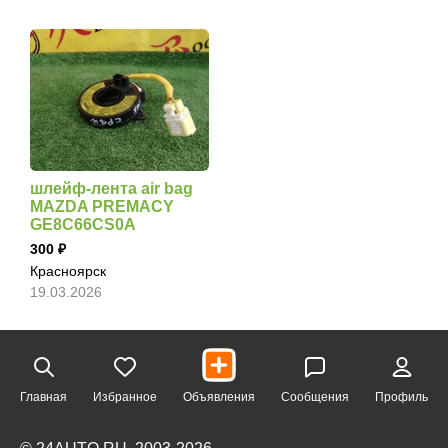
шлейф-лента air bag
MAZDA PREMACY
GE8C66CS0A
300
Красноярск
19.03.2026
Главная
Избранное
Объявления
Сообщения
Профиль