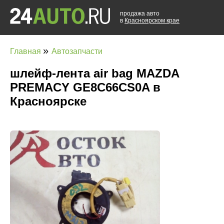
продажа авто
в
Красноярском крае
»
Главная
Автозапчасти
шлейф-лента air bag MAZDA
PREMACY GE8C66CS0A в
Красноярске