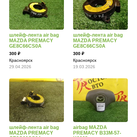
шлейф-лента air bag
шлейф-лента air bag
MAZDA PREMACY
MAZDA PREMACY
GE8C66CS0A
GE8C66CS0A
300
300
Красноярск
Красноярск
29.04.2026
19.03.2026
шлейф-лента air bag
airbag MAZDA
MAZDA PREMACY
PREMACY B33M-57-