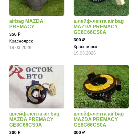
airbag MAZDA
шлейф-лента air bag
PREMACY
MAZDA PREMACY
GE8C66CS0A
350
300
Красноярск
Красноярск
19.03.2026
19.03.2026
шлейф-лента air bag
шлейф-лента air bag
MAZDA PREMACY
MAZDA PREMACY
GE8C66CS0A
GE8C66CS0A
300
300