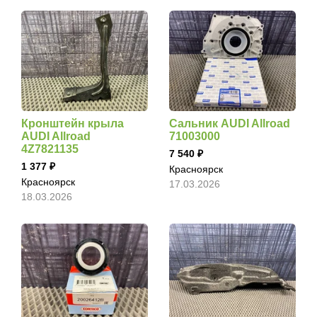
Кронштейн крыла
Сальник AUDI Allroad
AUDI Allroad
71003000
4Z7821135
7 540
1 377
Красноярск
Красноярск
17.03.2026
18.03.2026