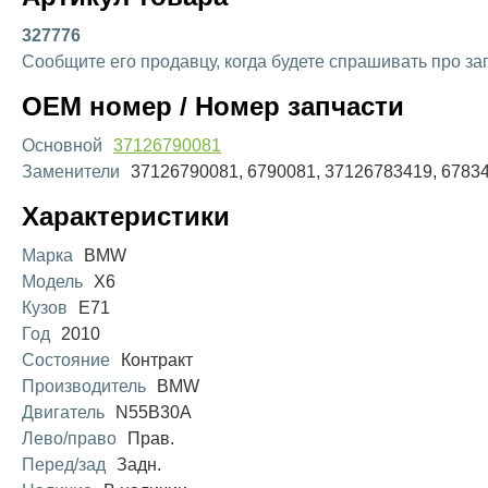
327776
Сообщите его продавцу, когда будете спрашивать про за
OEM номер / Номер запчасти
Основной
37126790081
Заменители
37126790081, 6790081, 37126783419, 6783
Характеристики
Марка
BMW
Модель
X6
Кузов
E71
Год
2010
Состояние
Контракт
Производитель
BMW
Двигатель
N55B30A
Лево/право
Прав.
Перед/зад
Задн.