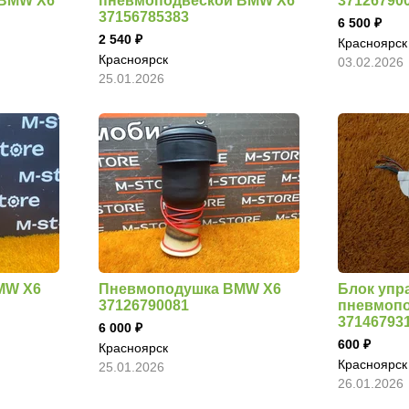
 BMW X6
пневмоподвеской BMW X6
37126790
37156785383
6 500
2 540
Красноярск
Красноярск
03.02.2026
25.01.2026
MW X6
Пневмоподушка BMW X6
Блок упр
37126790081
пневмоп
37146793
6 000
600
Красноярск
Красноярск
25.01.2026
26.01.2026