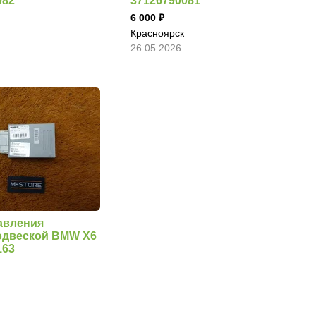
082
37126790081
6 000
Красноярск
26.05.2026
авления
одвеской BMW X6
163