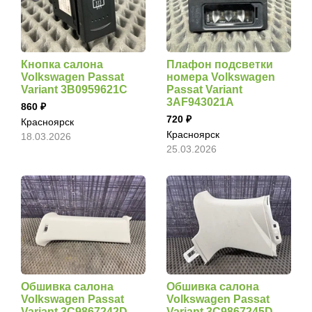
Кнопка салона
Плафон подсветки
Volkswagen Passat
номера Volkswagen
Variant 3B0959621C
Passat Variant
3AF943021A
860
720
Красноярск
Красноярск
18.03.2026
25.03.2026
Обшивка салона
Обшивка салона
Volkswagen Passat
Volkswagen Passat
Variant 3C9867242D
Variant 3C9867245D