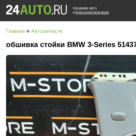
продажа авто
в
Красноярском крае
»
Главная
Автозапчасти
обшивка стойки BMW 3-Series 5143