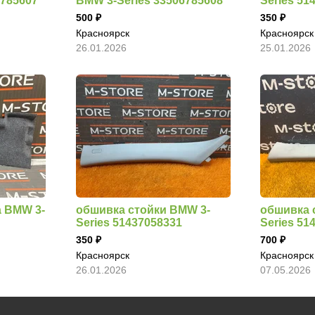
6785607
BMW 3-Series 33506785608
Series 51
500
350
Красноярск
Красноярск
26.01.2026
25.01.2026
 BMW 3-
обшивка стойки BMW 3-
обшивка 
Series 51437058331
Series 51
350
700
Красноярск
Красноярск
26.01.2026
07.05.2026