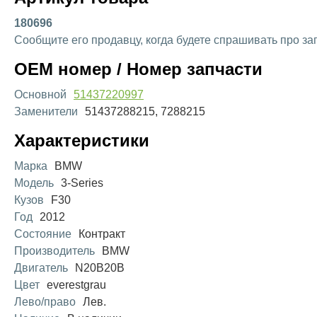
180696
Сообщите его продавцу, когда будете спрашивать про за
OEM номер / Номер запчасти
Основной
51437220997
Заменители
51437288215, 7288215
Характеристики
Марка
BMW
Модель
3-Series
Кузов
F30
Год
2012
Состояние
Контракт
Производитель
BMW
Двигатель
N20B20B
Цвет
everestgrau
Лево/право
Лев.