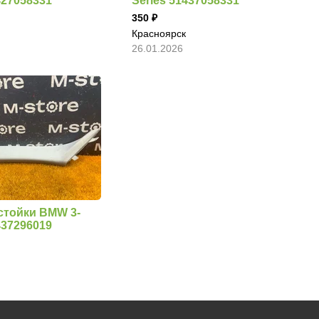
427058331
Series 51437058331
350
Красноярск
26.01.2026
стойки BMW 3-
437296019