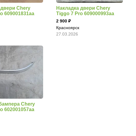
 двери Chery
Накладка двери Chery
ro 609001831aa
Tiggo 7 Pro 609000993aa
2 900
Красноярск
27.03.2026
бампера Chery
ro 602001057aa