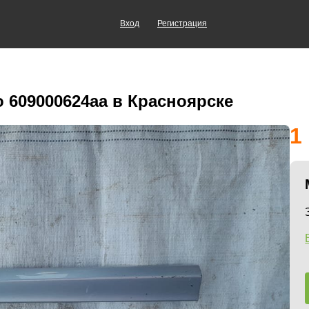
Вход
Регистрация
o 609000624aa в Красноярске
1