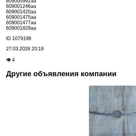
609000992aa
609001246aa
609001420aa
609001475aa
609001477aa
609001829aa
ID 1079198
27.03.2026 20:18
👁 4
Другие объявления компании