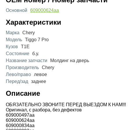
Основной
609000624aa
Характеристики
Марка
Chery
Модель
Tiggo 7 Pro
Кузов
T1E
Состояние
б.у.
Название запчасти
Молдинг на дверь
Производитель
Chery
Лево/право
левое
Перед/зад
заднее
Описание
ОБЯЗАТЕЛЬНО ЗВОНИТЕ ПЕРЕД ВЫЕЗДОМ К НАМ!!!
Оригинал, с разбора, без дефектов
609000497aa
609000624aa
609000834aa