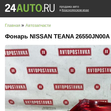
продажа авто
в
Красноярском крае
»
Главная
Автозапчасти
Фонарь NISSAN TEANA 26550JN00A 