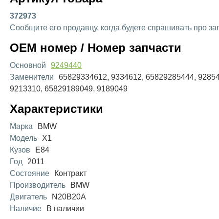
372973
Сообщите его продавцу, когда будете спрашивать про за
OEM номер / Номер запчасти
Основной
9249440
Заменители
65829334612, 9334612, 65829285444, 92854
9213310, 65829189049, 9189049
Характеристики
Марка
BMW
Модель
X1
Кузов
E84
Год
2011
Состояние
Контракт
Производитель
BMW
Двигатель
N20B20A
Наличие
В наличии