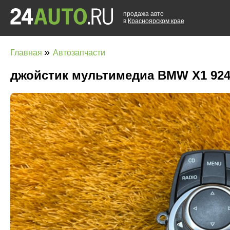
продажа авто
в
Красноярском крае
»
Главная
Автозапчасти
джойстик мультимедиа BMW X1 924