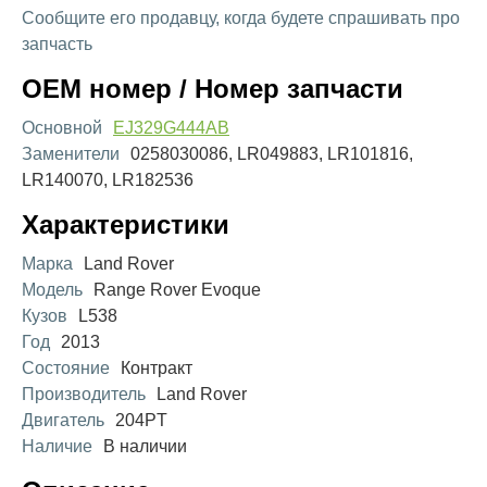
Сообщите его продавцу, когда будете спрашивать про
запчасть
OEM номер / Номер запчасти
Основной
EJ329G444AB
Заменители
0258030086, LR049883, LR101816,
LR140070, LR182536
Характеристики
Марка
Land Rover
Модель
Range Rover Evoque
Кузов
L538
Год
2013
Состояние
Контракт
Производитель
Land Rover
Двигатель
204PT
Наличие
В наличии