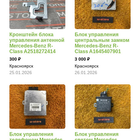
Кронштейн блока
Блок управления
управления антенной
центральным замком
Mercedes-Benz R-
Mercedes-Benz R-
Class A2518272414
Class A1645407901
300
3 000
Красноярск
Красноярск
25.01.2026
26.01.2026
Блок управления
Блок управления
телефоном Mercedes-
светом Mercedes-