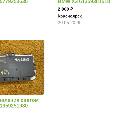
5779253636
BMW X3 61359301518
2 000
Красноярск
20.05.2026
авления светом
1359251980