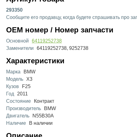
293350
Сообщите его продавцу, когда будете спрашивать про за
OEM номер / Номер запчасти
Основной
64119252738
Заменители
64119252738, 9252738
Характеристики
Марка
BMW
Модель
X3
Кузов
F25
Год
2011
Состояние
Контракт
Производитель
BMW
Двигатель
N55B30A
Наличие
В наличии
Описание