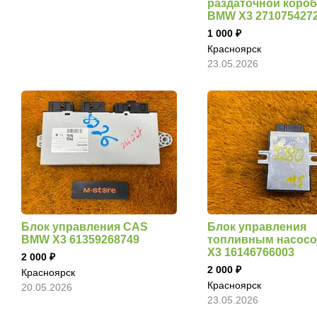
раздаточной коро
BMW X3 271075427
1 000
Красноярск
23.05.2026
Блок управления CAS
Блок управления
BMW X3 61359268749
топливным насос
X3 16146766003
2 000
2 000
Красноярск
Красноярск
20.05.2026
23.05.2026