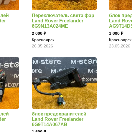
елей
Переключатель света фар
блок пре
der
Land Rover Freelander
Land Rove
6G9N13A024ME
AG9T14D
2 000
1 000
Красноярск
Красноярск
26.05.2026
23.05.2026
елей
блок предохранителей
der
Land Rover Freelander
6G9T14A067AB
1 500