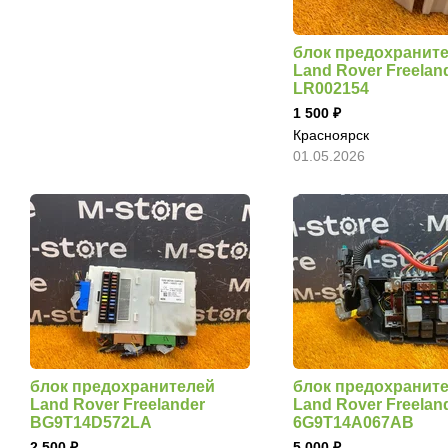
блок предохранит
Land Rover Freelan
LR002154
1 500
Красноярск
01.05.2026
блок предохранителей
блок предохранит
Land Rover Freelander
Land Rover Freelan
BG9T14D572LA
6G9T14A067AB
2 500
5 000