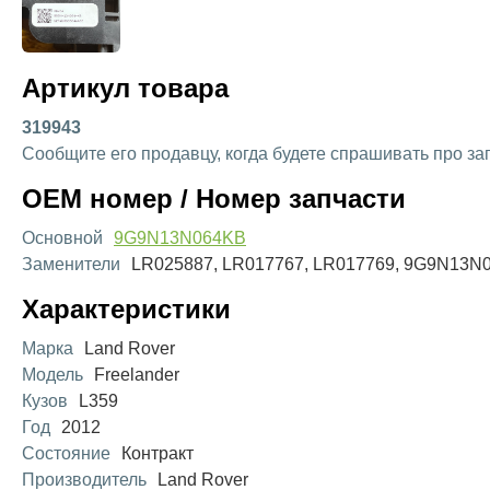
Артикул товара
319943
Сообщите его продавцу, когда будете спрашивать про за
OEM номер / Номер запчасти
Основной
9G9N13N064KB
Заменители
LR025887, LR017767, LR017769, 9G9N13N
Характеристики
Марка
Land Rover
Модель
Freelander
Кузов
L359
Год
2012
Состояние
Контракт
Производитель
Land Rover