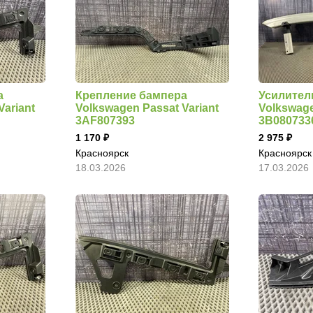
а
Крепление бампера
Усилител
Variant
Volkswagen Passat Variant
Volkswage
3AF807393
3B080733
1 170
2 975
Красноярск
Красноярск
18.03.2026
17.03.2026