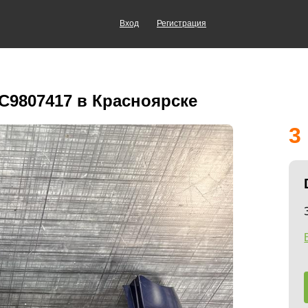
Вход
Регистрация
3C9807417 в Красноярске
3