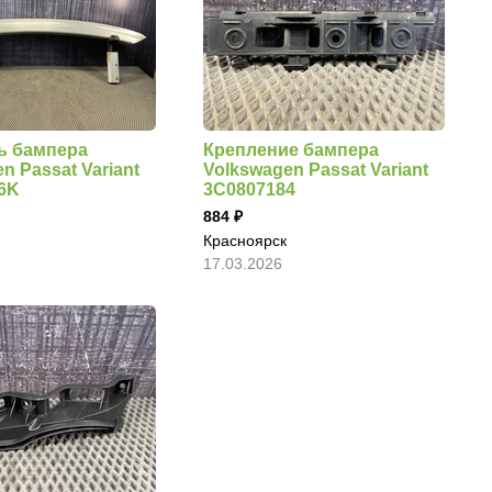
ь бампера
Крепление бампера
n Passat Variant
Volkswagen Passat Variant
6K
3C0807184
884
Красноярск
17.03.2026