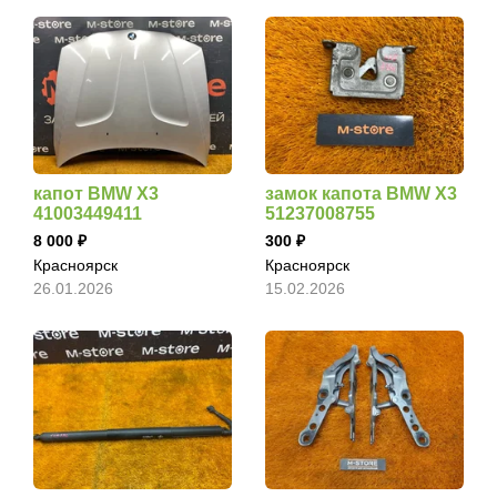
капот BMW X3
замок капота BMW X3
41003449411
51237008755
8 000
300
Красноярск
Красноярск
26.01.2026
15.02.2026