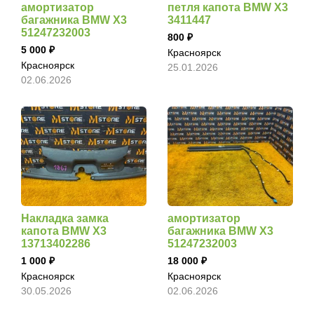
амортизатор
петля капота BMW X3
багажника BMW X3
3411447
51247232003
800
5 000
Красноярск
Красноярск
25.01.2026
02.06.2026
Накладка замка
амортизатор
капота BMW X3
багажника BMW X3
13713402286
51247232003
1 000
18 000
Красноярск
Красноярск
30.05.2026
02.06.2026