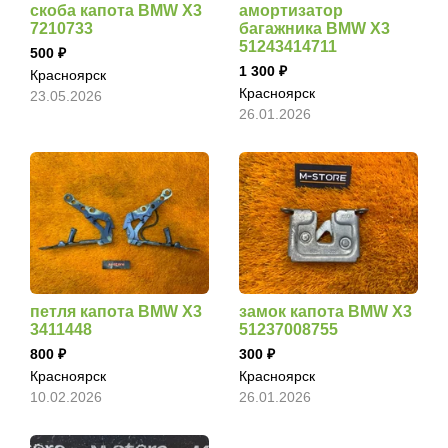
скоба капота BMW X3
амортизатор
7210733
багажника BMW X3
51243414711
500
1 300
Красноярск
Красноярск
23.05.2026
26.01.2026
петля капота BMW X3
замок капота BMW X3
3411448
51237008755
800
300
Красноярск
Красноярск
10.02.2026
26.01.2026