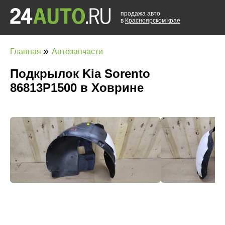
продажа авто
в
Красноярском крае
»
Главная
Автозапчасти
Подкрылок Kia Sorento
86813P1500 в Ховрине