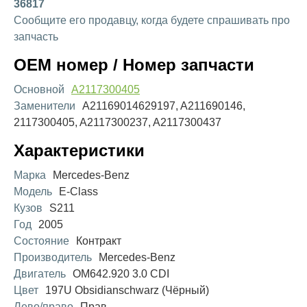
36817
Сообщите его продавцу, когда будете спрашивать про
запчасть
OEM номер / Номер запчасти
Основной
A2117300405
Заменители
A21169014629197, A211690146,
2117300405, A2117300237, A2117300437
Характеристики
Марка
Mercedes-Benz
Модель
E-Class
Кузов
S211
Год
2005
Состояние
Контракт
Производитель
Mercedes-Benz
Двигатель
OM642.920 3.0 CDI
Цвет
197U Obsidianschwarz (Чёрный)
Лево/право
Прав.