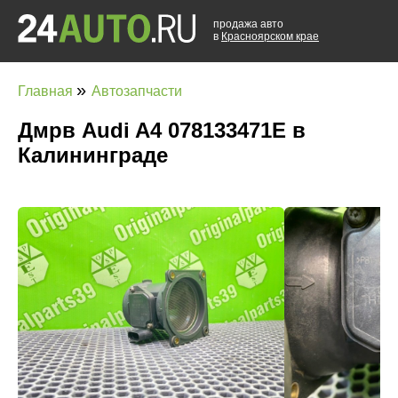
продажа авто
в
Красноярском крае
»
Главная
Автозапчасти
Дмрв Audi A4 078133471E в
Калининграде