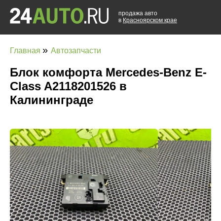
продажа авто
в
Красноярском крае
»
Главная
Автозапчасти
Блок комфорта Mercedes-Benz E-
Class A2118201526 в
Калининграде