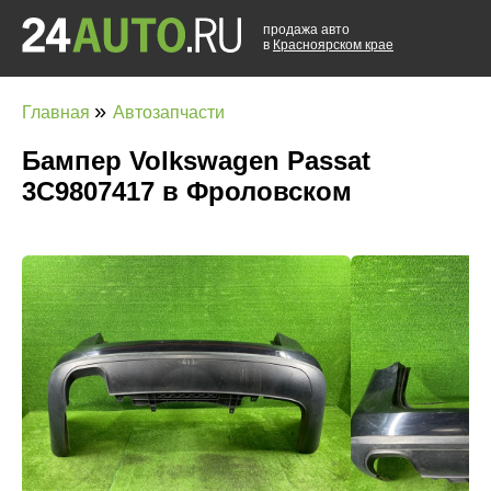
продажа авто
в
Красноярском крае
»
Главная
Автозапчасти
Бампер Volkswagen Passat
3C9807417 в Фроловском