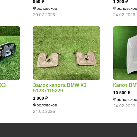
950
1 200
Фроловское
Фроловско
20.07.2026
24.02.2026
 X3
Замок капота BMW X3
Капот BM
51237115229
10 500
1 900
Фроловско
Фроловское
24.02.2026
24.02.2026