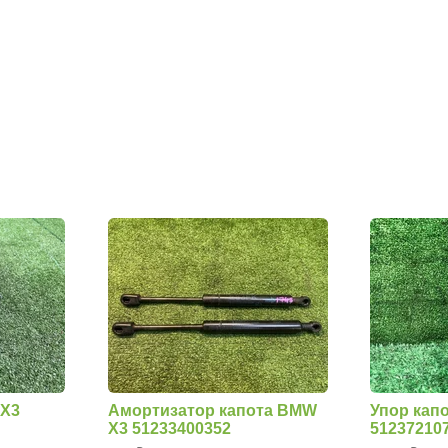
 X3
Амортизатор капота BMW
Упор кап
X3 51233400352
51237210