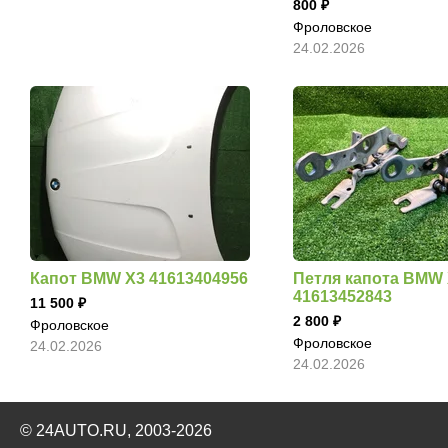
800
Фроловское
24.02.2026
Капот BMW X3 41613404956
Петля капота BMW
41613452843
11 500
2 800
Фроловское
Фроловское
24.02.2026
24.02.2026
© 24AUTO.RU, 2003-2026