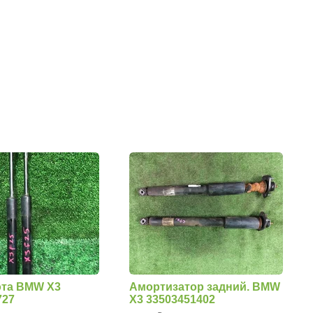
ота BMW X3
Амортизатор задний. BMW
727
X3 33503451402