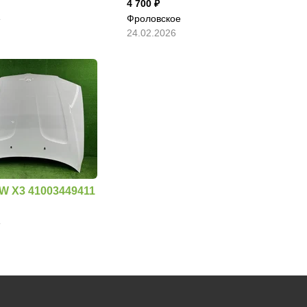
4 700
е
Фроловское
24.02.2026
W X3 41003449411
е