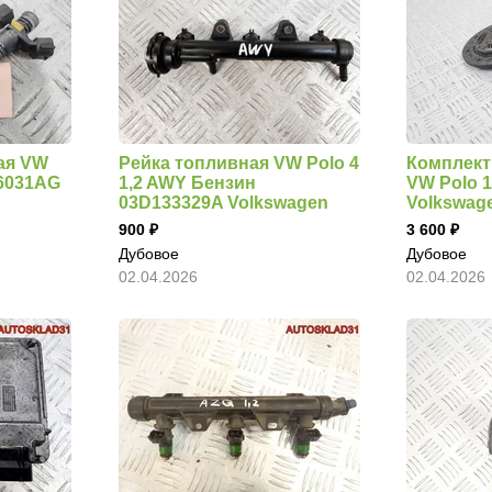
ая VW
Рейка топливная VW Polo 4
Комплект
06031AG
1,2 AWY Бензин
VW Polo 
03D133329A Volkswagen
Volkswag
900
3 600
Дубовое
Дубовое
02.04.2026
02.04.2026