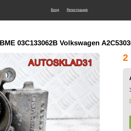
Вход
Регистрация
 BME 03C133062B Volkswagen A2C530
2