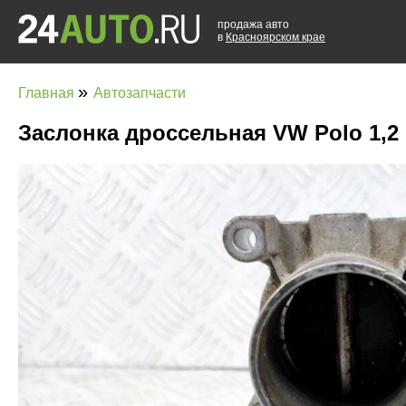
продажа авто
в
Красноярском крае
»
Главная
Автозапчасти
Заслонка дроссельная VW Polo 1,2