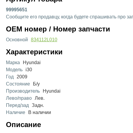
99995651
Сообщите его продавцу, когда будете спрашивать про за
OEM номер / Номер запчасти
Основной
834112L010
Характеристики
Марка
Hyundai
Модель
i30
Год
2009
Состояние
Б/у
Производитель
Hyundai
Лево/право
Лев.
Перед/зад
Задн.
Наличие
В наличии
Описание