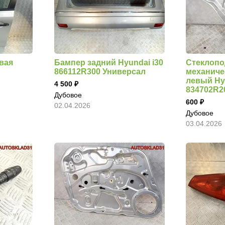
вая
Бампер задний Hyundai i30
Стеклоп
866112R300 Универсал
механиче
левый Hy
4 500
834702R2
Дубовое
600
02.04.2026
Дубовое
03.04.2026