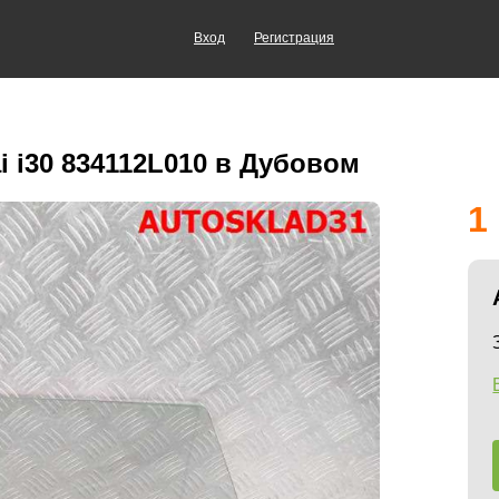
Вход
Регистрация
 i30 834112L010 в Дубовом
1