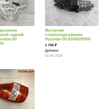
одъемник
Моторчик
ский задний
стеклоподъемника
undai i30
Hyundai i30 824502R000
00
1 700
Дубовое
02.04.2026