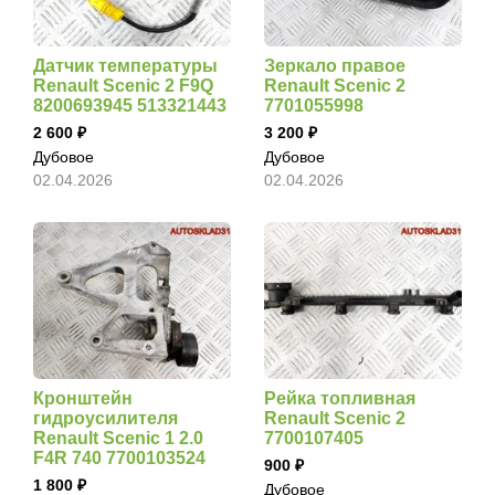
Датчик температуры
Зеркало правое
Renault Scenic 2 F9Q
Renault Scenic 2
8200693945 513321443
7701055998
2 600
3 200
Дубовое
Дубовое
02.04.2026
02.04.2026
Кронштейн
Рейка топливная
гидроусилителя
Renault Scenic 2
Renault Scenic 1 2.0
7700107405
F4R 740 7700103524
900
1 800
Дубовое