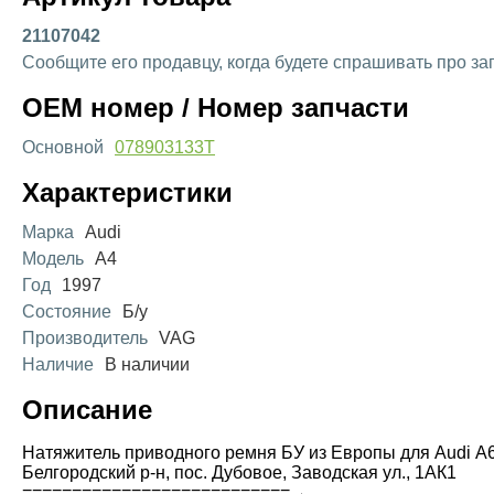
21107042
Сообщите его продавцу, когда будете спрашивать про за
OEM номер / Номер запчасти
Основной
078903133T
Характеристики
Марка
Audi
Модель
A4
Год
1997
Состояние
Б/у
Производитель
VAG
Наличие
В наличии
Описание
Натяжитель приводного ремня БУ из Европы для Audi А6 [
Белгородский р-н, пос. Дубовое, Заводская ул., 1АК1
===========================→