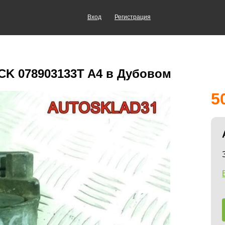
Вход
Регистрация
ACK 078903133T A4 в Дубовом
5