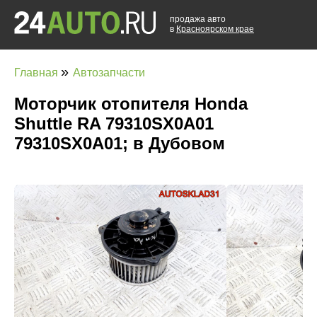
продажа авто
в
Красноярском крае
»
Главная
Автозапчасти
Моторчик отопителя Honda
Shuttle RA 79310SX0A01
79310SX0A01; в Дубовом