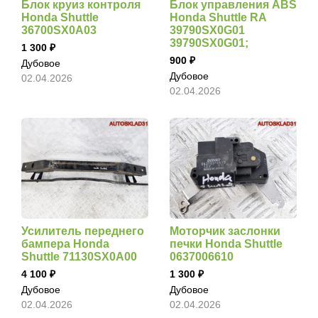
Блок круиз контроля
Блок управления ABS
Honda Shuttle
Honda Shuttle RA
36700SX0A03
39790SX0G01
39790SX0G01;
1 300
900
Дубовое
Дубовое
02.04.2026
02.04.2026
Усилитель переднего
Моторчик заслонки
бампера Honda
печки Honda Shuttle
Shuttle 71130SX0A00
0637006610
4 100
1 300
Дубовое
Дубовое
02.04.2026
02.04.2026