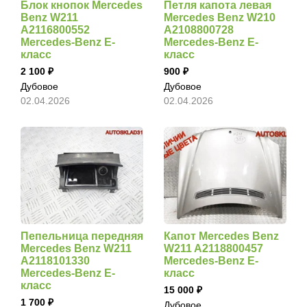
Блок кнопок Mercedes
Петля капота левая
Benz W211
Mercedes Benz W210
A2116800552
A2108800728
Mercedes-Benz E-
Mercedes-Benz E-
класс
класс
2 100
900
Дубовое
Дубовое
02.04.2026
02.04.2026
Пепельница передняя
Капот Mercedes Benz
Mercedes Benz W211
W211 A2118800457
A2118101330
Mercedes-Benz E-
Mercedes-Benz E-
класс
класс
15 000
1 700
Дубовое