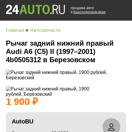
продажа авто
в
Красноярском крае
»
Главная
Автозапчасти
Рычаг задний нижний правый
Audi A6 (С5) II (1997–2001)
4b0505312 в Березовском
1 900
AutoBU