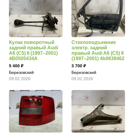
Кулак поворотный
Стеклоподъемник
задний правый Audi
электр. задний
A6 (С5) II (1997–2001)
правый Audi A6 (С5) II
4B0505434A
(1997–2001) 4b0839462
5 400
3 700
Березовский
Березовский
09.02.2026
09.02.2026