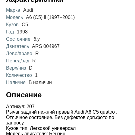
Марка
Audi
Модель
A6 (С5) II (1997–2001)
Кузов
C5
Год
1998
Состояние
б.у
Двигатель
ARS 004967
Лево/право
R
Перед/зад
R
Верх/низ
D
Количество
1
Наличие
В наличии
Описание
Артикул: 207
Рычаг задний нижний правый Audi A6 C5 quattro .
Отличное состояние. Без дефектов доп.фото по
запросу.
Кузов тип: Легковой универсал
Модель двигателя: Бензин