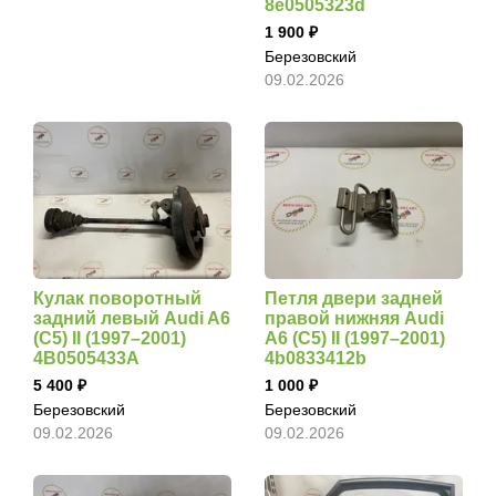
8e0505323d
1 900
Березовский
09.02.2026
Кулак поворотный
Петля двери задней
задний левый Audi A6
правой нижняя Audi
(С5) II (1997–2001)
A6 (С5) II (1997–2001)
4B0505433A
4b0833412b
5 400
1 000
Березовский
Березовский
09.02.2026
09.02.2026