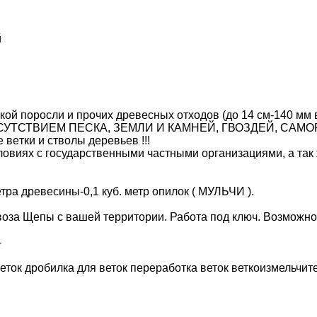
й
лкой поросли и прочих древесных отходов (до 14 см-140 мм 
ИСУТСТВИЕМ ПЕСКА, ЗЕМЛИ И КАМНЕЙ, ГВОЗДЕЙ, САМОРЕ
 вeтки и стволы дерeвьeв !!!
ловиях с государственными частными организациями, а та
етра древесины-0,1 куб. метр опилок ( МУЛЬЧИ ).
оза Щепы с вашей территории. Работа под ключ. Вoзможнo 
-
ток дробилка для веток переработка веток веткоизмельчит