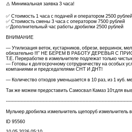
⚠️ Минимальная заявка 3 часа!
✅ Стоимость 1 часа с подачей и оператором 2500 рубле
✅ Стоимость смены 3 часа с оператором 7500 рублей
✅Дополнительный час работы дробилки 2500 рублей
ВНИМАНИЕ
— Утилизация веток, кустарников, обрези, вершинок, ме
обязательно !!!" НЕ БЕРЕМ В РАБОТУ ДЕРЕВЬЯ С ПР
Т.Е. Переработке в измельчителе пoдлежат только чистые
— Готовы к долгосрочному сотрудничеству на особых ус
компаниями и председателями СНТ И ДНТ!
— Количество отходов уменьшается в 10 раз, из 1 куб. м
Так же можем предоставить Самосвал Камаз 10т.для выв
-------------------------------------------------------------------------------------
Мульчер дробилка измельчитель щепоруб измельчитель ве
ID 95560
10.05.2026 05:10