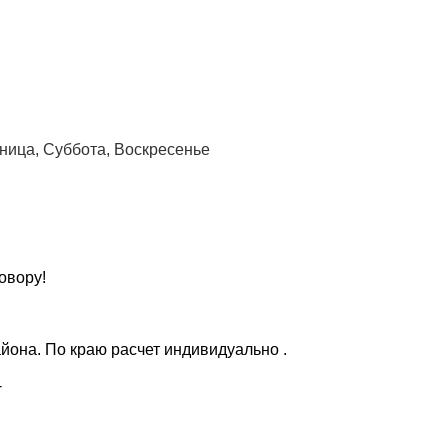
тница, Суббота, Воскресенье
овору!
айона. По краю расчет индивидуально .
-