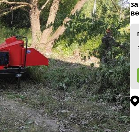
за
ве