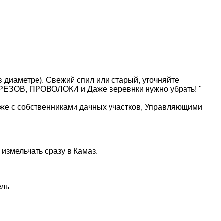
в диаметре). Свежий спил или старый, уточняйте
ЗОВ, ПРОВОЛОКИ и Даже веревнки нужно убрать! "
к же с собственниками дачных участков, Управляющими
измельчать сpaзу в Кaмaз.
ель