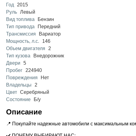
Год
2015
Руль
Левый
Вид топлива
Бензин
Тип привода
Передний
Трансмиссия
Вариатор
Мощность, л.с.
146
Объем двигателя
2
Тип кузова
Внедорожник
Двери
5
Пробег
224940
Повреждения
Нет
Владельцы
2
Цвет
Серебряный
Состояние
Б/у
Описание
📍 Покупайте надежные автомобили с максимальным ко
✔️ ПОЧЕМУ ВЫБИРАЮТ НАС: