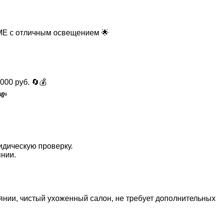
с отличным освещением 🌟
000 руб. 🔄💰
💸
идическую проверку.
янии.
оянии, чистый ухоженный салон, не требует дополнительных