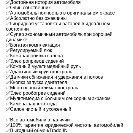
✅Достойная история автомобиля
✅Один собственник
✅Автомобиль полностью в оригинальном окрасе
✅Абсолютно без ржавчины
✅Гибридная установка и батарея в идеальном
состоянии
✅Супер экономичный автомобиль при хорошей
динамике
✅Богатая комплектация
✅Регулируемый люк
✅Кожаная обивка салона
✅Электропривод сидений
✅Кожаный мультимедийный руль
✅Адаптивный круиз-контроль
✅Датчики сближения и удержания в полосе
✅Кнопка запуска двигателя
✅Многозонный климат-контроль
✅Электрообогрев сидений
✅Мультимедиа с большим сенсорным экраном
✅Камера заднего хода
✅Салон чистый и ухоженный
✅Все автомобили в наличии
✅100% гарантия юридической чистоты автомобилей
✅Выгодный обмен/Trade-IN