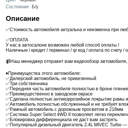
Состояние
Б/у
Описание
✅Стоимость автомобиля актуальна и неизменна при люб
✅ОПЛАТА
У нас в автосалоне возможен любой способ оплаты !
Наличные / кредит / терминал / qr код / оплата по счету /
📹Наш менеджер отправит вам видеообзор автомобиля, 
♦️Преимущества этого автомобиля:
✅Дилерский автомобиль, не привезенный
✅Три собственника
✅Передняя часть автомобиля полностью в броне пленк
✅Преимущественно в заводском окрасе
✅Сделана полностью антикоррозийное покрытие рамы и
✅Автомобиль полностью обслуженный и не требует вло
✅Рамный автомобиль с дорожным просветом в 218мм
✅Система Super Select 4WD II позволяет легко перекл
✅Блокировка дифференциала не даст вам застрять
✅Популярный дизельный двигатель 2.4L MIVEC Turbo — 