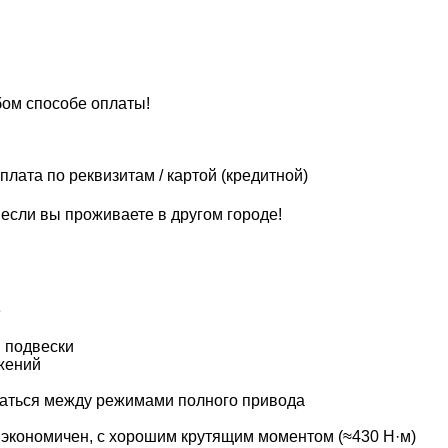
ом способе оплаты!
 оплата по реквизитам / картой (кредитной)
если вы проживаете в другом городе!
е
 подвески
жений
ючаться между режимами полного привода
экономичен, с хорошим крутящим моментом (≈430 Н·м)