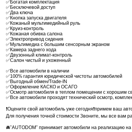
✅Богатая комплектация
✅Бесключевой доступ
✅Два ключа
✅Кнопка запуска двигателя
✅Кожаный мультимедийный руль
✅Круиз-контроль
✅Кожаная обивка салона
✅Электропривод сидения
✅Мультимедиа с большим сенсорным экраном
✅Камера заднего хода
✅Двузонный климат-контроль
✅Салон чистый и ухоженный
✅Все автомобили в наличии
✅100% гарантия юридической чистоты автомобилей
✅Выгодный обмен/Trade-IN
✅Оформление КАСКО и ОСАГО
✅Осмотр автомобиля в теплом помещении с хорошим с
✅Все автомобили проходят технический осмотр, компле
❗️Оцените свой автомобиль уже сегодня❗️примем ваш авто
Для получения точной стоимости Звоните, мы все вам р
🚘"AUTODOM" принимает автомобили на реализаци