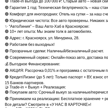
🟢 Trade-in выгода до 100 000 ₽: Старый авто – новая ск
🟢 Гарантия 1 год: Техническая безупречность – наш ста
🟢 Комфорт для иногородних: Отель на сутки – за наш сч
🟢 Юридическая чистота: Все авто проверены. Никаких з
✨ “АвтоЛиния” – Ваш Авто-Хаб в Красноярске:
🟢 10+ лет опыта: Мы знаем толк в автомобилях.
🟢 Адрес: г. Красноярск, ул. Мичурина, 28.
🟢 Работаем без выходных!
🟢 Прозрачные сделки: Наличный/безналичный расчет.
🟢 Современный сервис: Онлайн-показ авто, доставка по
💰 Выгодное Финансирование:
🟢 АКЦИЯ: Рассрочка 0,01% и программа с остаточным пл
🟢 Кредит/Лизинг (до 5 лет): Только паспорт + ВУ, взнос от
15 Банков-партнеров.
🤝 Trade-in + Выкуп + Реализация:
🟢 Покупаем авто: Срочный выкуп за наличные/перечис
🟢 Принимаем на реализацию: Бесплатное хранение + р
Все детали? Смотрите в «У НАС В КАРТОЧКЕ»!