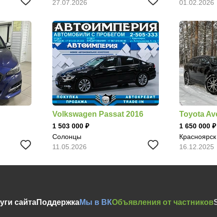
27.07.2026
01.02.2026
Volkswagen Passat 2016
Toyota Av
1 503 000
1 650 000
Солонцы
Красноярск
11.05.2026
16.12.2025
уги сайта
Поддержка
Мы в ВК
Объявления от частников