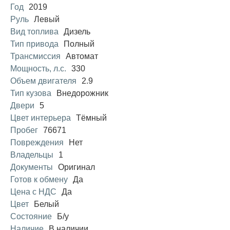
Год
2019
Руль
Левый
Вид топлива
Дизель
Тип привода
Полный
Трансмиссия
Автомат
Мощность, л.с.
330
Объем двигателя
2.9
Тип кузова
Внедорожник
Двери
5
Цвет интерьера
Тёмный
Пробег
76671
Повреждения
Нет
Владельцы
1
Документы
Оригинал
Готов к обмену
Да
Цена с НДС
Да
Цвет
Белый
Состояние
Б/у
Наличие
В наличии