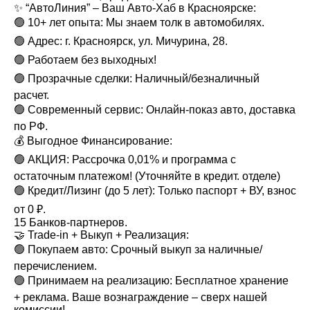
✨ “АвтоЛиния” – Ваш Авто-Хаб в Красноярске:
🟢 10+ лет опыта: Мы знаем толк в автомобилях.
🟢 Адрес: г. Красноярск, ул. Мичурина, 28.
🟢 Работаем без выходных!
🟢 Прозрачные сделки: Наличный/безналичный
расчет.
🟢 Современный сервис: Онлайн-показ авто, доставка
по РФ.
💰 Выгодное Финансирование:
🟢 АКЦИЯ: Рассрочка 0,01% и программа с
остаточным платежом! (Уточняйте в кредит. отделе)
🟢 Кредит/Лизинг (до 5 лет): Только паспорт + ВУ, взнос
от 0 ₽.
15 Банков-партнеров.
🤝 Trade-in + Выкуп + Реализация:
🟢 Покупаем авто: Срочный выкуп за наличные/
перечислением.
🟢 Принимаем на реализацию: Бесплатное хранение
+ реклама. Ваше вознаграждение – сверх нашей
комиссии!