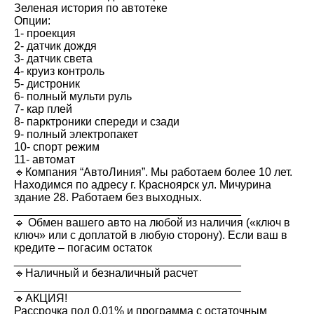
Зеленая история по автотеке
Опции:
1- проекция
2- датчик дождя
3- датчик света
4- круиз контроль
5- дистроник
6- полный мульти руль
7- кар плей
8- парктроники спереди и сзади
9- полный электропакет
10- спорт режим
11- автомат
🔹Компания “АвтоЛиния”. Мы работаем более 10 лет.
Находимся по адресу г. Красноярск ул. Мичурина
здание 28. Работаем без выходных.
____________________________________
🔹 Обмен вашего авто на любой из наличия («ключ в
ключ» или с доплатой в любую сторону). Если ваш в
кредите – погасим остаток
____________________________________
🔹Наличный и безналичный расчет
____________________________________
🔹АКЦИЯ!
Рассрочка под 0,01% и программа с остаточным