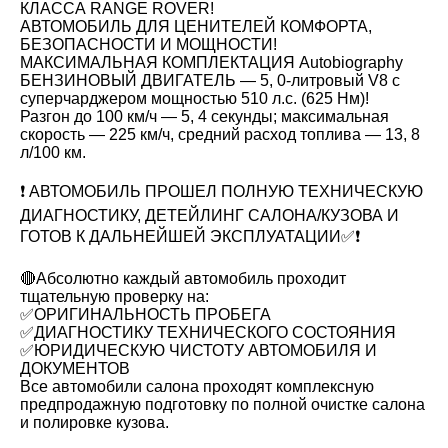
КЛАССА RANGE ROVER!
АВТОМОБИЛЬ ДЛЯ ЦЕНИТЕЛЕЙ КОМФОРТА,
БЕЗОПАСНОСТИ И МОЩНОСТИ!
МАКСИМАЛЬНАЯ КОМПЛЕКТАЦИЯ Autobiography
БЕНЗИНОВЫЙ ДВИГАТЕЛЬ — 5, 0-литровый V8 с
суперчарджером мощностью 510 л.с. (625 Нм)!
Разгон до 100 км/ч — 5, 4 секунды; максимальная
скорость — 225 км/ч, средний расход топлива — 13, 8
л/100 км.
❗️ АВТОМОБИЛЬ ПРОШЕЛ ПОЛНУЮ ТЕХНИЧЕСКУЮ
ДИАГНОСТИКУ, ДЕТЕЙЛИНГ САЛОНА/КУЗОВА И
ГОТОВ К ДАЛЬНЕЙШЕЙ ЭКСПЛУАТАЦИИ✅❗️
🔴Абсолютно каждый автомобиль проходит
тщательную проверку на:
✅ОРИГИНАЛЬНОСТЬ ПРОБЕГА
✅ДИАГНОСТИКУ ТЕХНИЧЕСКОГО СОСТОЯНИЯ
✅ЮРИДИЧЕСКУЮ ЧИСТОТУ АВТОМОБИЛЯ И
ДОКУМЕНТОВ
Все автомобили салона проходят комплексную
предпродажную подготовку по полной очистке салона
и полировке кузова.