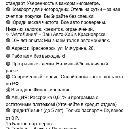
стандарт. Уверенность в каждом километре.
🟢 Комфорт для иногородних: Отель на сутки – за наш
счет при покупке. Выбирайте без спешки!
🟢 Юридическая чистота: Все авто проверены.
Никаких залогов, кредитов, ограничений.
✨ “АвтоЛиния” – Ваш Авто-Хаб в Красноярске:
🟢 10+ лет опыта: Мы знаем толк в автомобилях.
🟢 Адрес: г. Красноярск, ул. Мичурина, 28.
🟢 Работаем без выходных!
🟢 Прозрачные сделки: Наличный/безналичный
расчет.
🟢 Современный сервис: Онлайн-показ авто, доставка
по РФ.
💰 Выгодное Финансирование:
🟢 АКЦИЯ: Рассрочка 0,01% и программа с
остаточным платежом! (Уточняйте в кредит. отделе)
🟢 Кредит/Лизинг (до 5 лет): Только паспорт + ВУ, взнос
от 0 ₽.
15 Банков-партнеров.
🤝 Trade-in + Выкуп + Реализация: