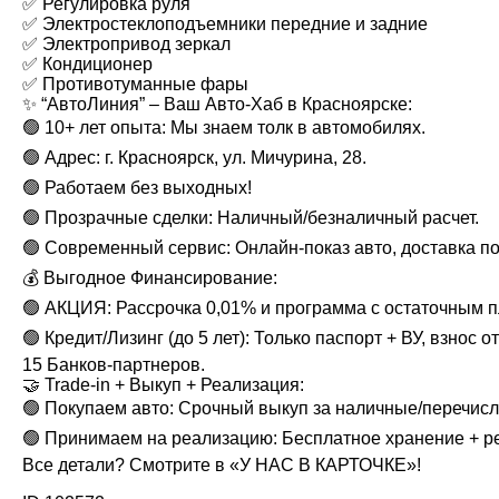
✅ Регулировка руля
✅ Электростеклоподъемники передние и задние
✅ Электропривод зеркал
✅ Кондиционер
✅ Противотуманные фары
✨ “АвтоЛиния” – Ваш Авто-Хаб в Красноярске:
🟢 10+ лет опыта: Мы знаем толк в автомобилях.
🟢 Адрес: г. Красноярск, ул. Мичурина, 28.
🟢 Работаем без выходных!
🟢 Прозрачные сделки: Наличный/безналичный расчет.
🟢 Современный сервис: Онлайн-показ авто, доставка по
💰 Выгодное Финансирование:
🟢 АКЦИЯ: Рассрочка 0,01% и программа с остаточным пл
🟢 Кредит/Лизинг (до 5 лет): Только паспорт + ВУ, взнос от
15 Банков-партнеров.
🤝 Trade-in + Выкуп + Реализация:
🟢 Покупаем авто: Срочный выкуп за наличные/перечис
🟢 Принимаем на реализацию: Бесплатное хранение + р
Все детали? Смотрите в «У НАС В КАРТОЧКЕ»!