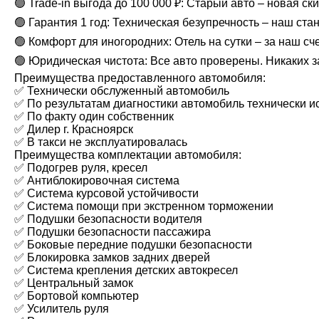
🟢 Trade-in выгода до 100 000 ₽: Старый авто – новая ск
🟢 Гарантия 1 год: Техническая безупречность – наш ста
🟢 Комфорт для иногородних: Отель на сутки – за наш сч
🟢 Юридическая чистота: Все авто проверены. Никаких з
Преимущества предоставленного автомобиля:
✅ Технически обслуженный автомобиль
✅ По результатам диагностики автомобиль технически и
✅ По факту один собственник
✅ Дилер г. Красноярск
✅ В такси не эксплуатировалась
Преимущества комплектации автомобиля:
✅ Подогрев руля, кресел
✅ Антиблокировочная система
✅ Система курсовой устойчивости
✅ Система помощи при экстренном торможении
✅ Подушки безопасности водителя
✅ Подушки безопасности пассажира
✅ Боковые передние подушки безопасности
✅ Блокировка замков задних дверей
✅ Система крепления детских автокресел
✅ Центральный замок
✅ Бортовой компьютер
✅ Усилитель руля