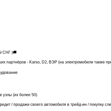
 СНГ |🚚
аших партнёров - Karso, D2, ВЭР (на электромобили также 
рудование
ие узлы (их более 50)
дит / продажи своего автомобиля в трейд-ин / покупку с