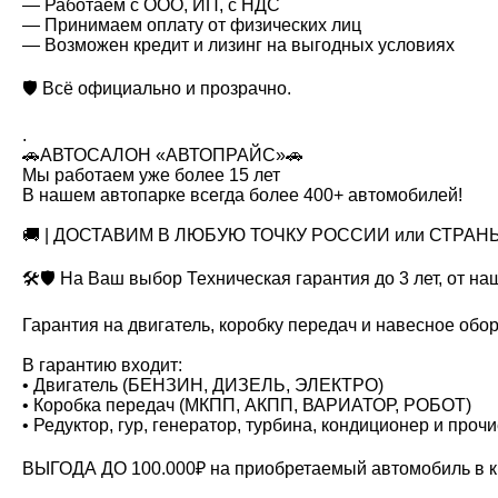
— Работаем с ООО, ИП, с НДС
— Принимаем оплату от физических лиц
— Возможен кредит и лизинг на выгодных условиях
🛡 Всё официально и прозрачно.
.
🚗АВТОСАЛОН «АВТОПРАЙС»🚗
Мы работаем уже более 15 лет
В нашем автопарке всегда более 400+ автомобилей!
🚚 | ДОСТАВИМ В ЛЮБУЮ ТОЧКУ РОССИИ или СТРАНЫ
🛠🛡️ На Ваш выбор Техническая гарантия до 3 лет, от н
Гарантия на двигатель, коробку передач и навесное обо
В гарантию входит:
•⁠ ⁠Двигатель (БЕНЗИН, ДИЗЕЛЬ, ЭЛЕКТРО)
•⁠ ⁠Коробка передач (МКПП, АКПП, ВАРИАТОР, РОБОТ)
•⁠ ⁠Редуктор, гур, генератор, турбина, кондиционер и проч
ВЫГОДА ДО 100.000₽ на приобретаемый автомобиль в кре
__________________________________